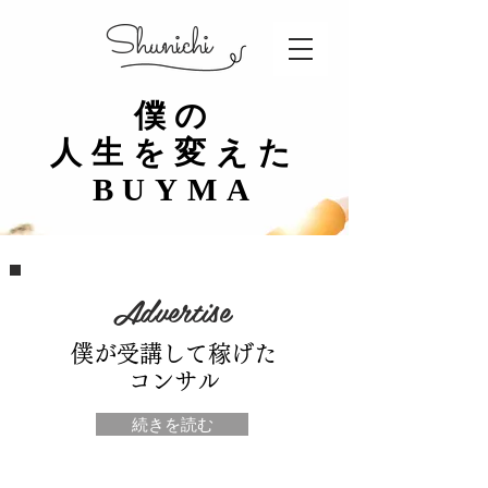
​Shunichi
僕の
人生を変えた
​BUYMA
Advertise
​僕が受講して稼げた
​コンサル
続きを読む