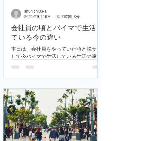
shunichi33-a
2021年9月16日
読了時間: 3分
会社員の頃とバイマで生活し
ている今の違い
本日は、会社員をやっていた頃と脱サラ
して今バイマで生活している生活の違い
について書いて いきたいと思います。 会
社を辞めたい方はこれからバイマにチャ
レンジされたい方の参考になると思いま
すので、 最後までご覧ください。 僕はも
ともと営業職のサラリーマンをやってま
した。...