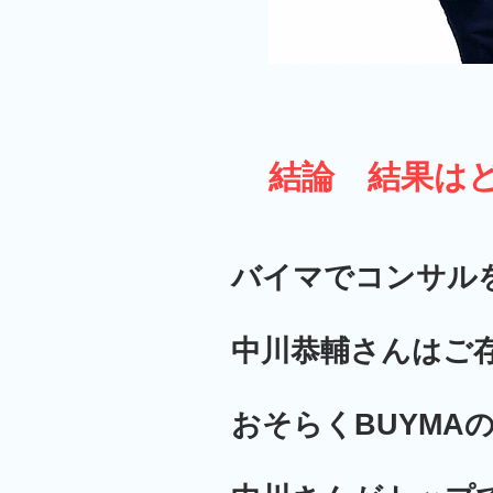
​結論 結果は
バイマでコンサル
中川恭輔さんはご
おそらくBUYMA