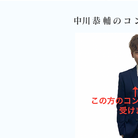
​中川恭輔の