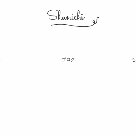
​Shunichi
ム
ブログ
も