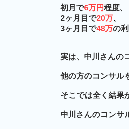
初月で
6万円
程度、
2ヶ月目で
20万
、
3ヶ月目で
48万
の利
実は、中川さんの
他の方のコンサル
そこでは全く結果
中川さんのコンサ