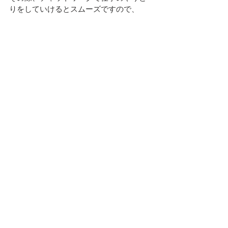
りをしていけるとスムーズですので、
こちらも登録を済ませておきましょう！
以上バイマを始めるにあたり準備するも
のを開設させていただきました。
早速準備してバイマの出品者として取り
掛かりましょう！
すべて表示
最新記事