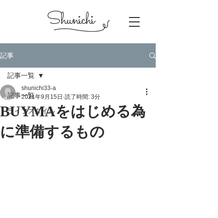
​Shunichi
記事
記事一覧
shunichi33-a
記事一覧
2021年9月15日
読了時間: 3分
BUYMAをはじめる為
ライフスタイル
に準備するもの